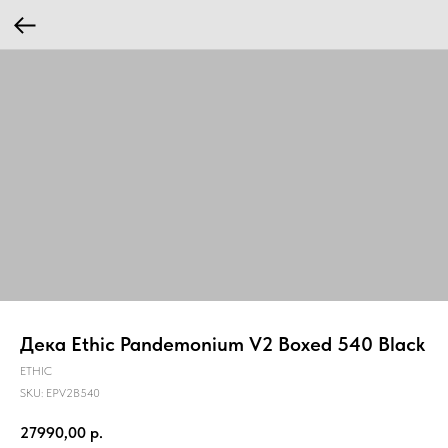
Дека Ethic Pandemonium V2 Boxed 540 Black
ETHIC
SKU:
EPV2B540
27990,00
р.