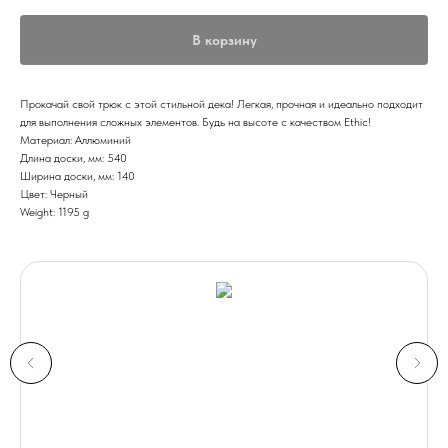
В корзину
Прокачай свой трюк с этой стильной дека! Легкая, прочная и идеально подходит
для выполнения сложных элементов. Будь на высоте с качеством Ethic!
Материал: Аллюминий
Длина доски, мм: 540
Ширина доски, мм: 140
Цвет: Черный
Weight: 1195 g