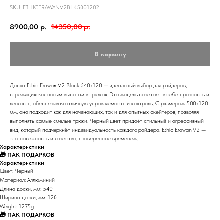
SKU:
ETHICERAWANV2BLK5001202
8900,00
р.
14350,00
р.
В корзину
Доска Ethic Erawan V2 Black 540x120 — идеальный выбор для райдеров,
стремящихся к новым высотам в трюках. Эта модель сочетает в себе прочность и
легкость, обеспечивая отличную управляемость и контроль. С размером 500x120
мм, она подходит как для начинающих, так и для опытных скейтеров, позволяя
выполнять самые смелые трюки. Черный цвет придаёт стильный и агрессивный
вид, который подчеркнёт индивидуальность каждого райдера. Ethic Erawan V2 —
это надежность и качество, проверенные временем.
Характеристики
🎁 ПАК ПОДАРКОВ
Характеристики
Цвет: Черный
Материал: Аллюминий
Длина доски, мм: 540
Ширина доски, мм: 120
Weight: 1275g
🎁 ПАК ПОДАРКОВ