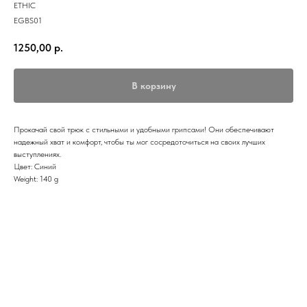
ETHIC
EGBS01
1250,00
р.
В корзину
Прокачай свой трюк с стильными и удобными грипсами! Они обеспечивают
надежный хват и комфорт, чтобы ты мог сосредоточиться на своих лучших
выступлениях.
Цвет: Синий
Weight: 140 g