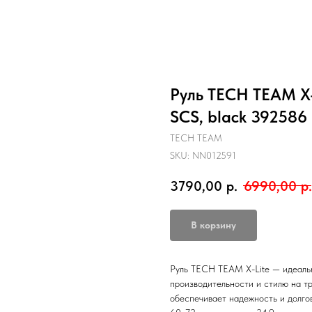
Руль TECH TEAM X-L
SCS, black 392586
TECH TEAM
SKU:
NN012591
3790,00
р.
6990,00
р.
В корзину
Руль TECH TEAM X-Lite — идеальн
производительности и стилю на тр
обеспечивает надежность и долго