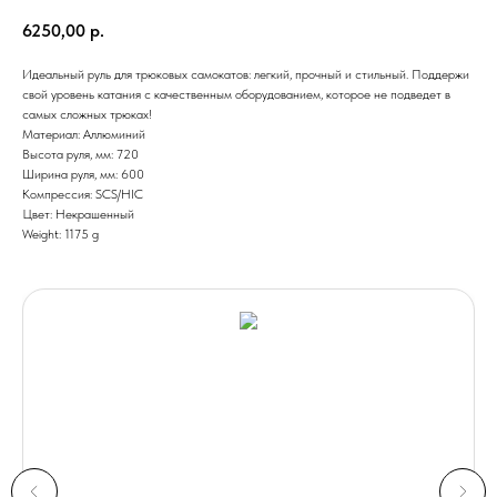
6250,00
р.
Идеальный руль для трюковых самокатов: легкий, прочный и стильный. Поддержи
свой уровень катания с качественным оборудованием, которое не подведет в
самых сложных трюках!
Материал: Аллюминий
Высота руля, мм: 720
Ширина руля, мм: 600
Компрессия: SCS/HIC
Цвет: Некрашенный
Weight: 1175 g