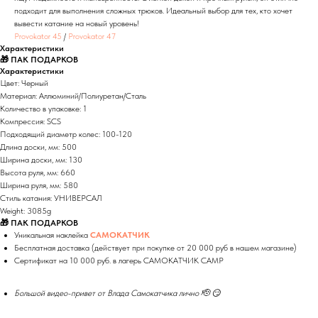
подходит для выполнения сложных трюков. Идеальный выбор для тех, кто хочет
вывести катание на новый уровень!
Provokator 45
/
Provokator 47
Характеристики
🎁 ПАК ПОДАРКОВ
Характеристики
Цвет: Черный
Материал: Аллюминий/Полиуретан/Сталь
Количество в упаковке: 1
Компрессия: SCS
Подходящий диаметр колес: 100-120
Длина доски, мм: 500
Ширина доски, мм: 130
Высота руля, мм: 660
Ширина руля, мм: 580
Стиль катания: УНИВЕРСАЛ
Weight: 3085g
🎁 ПАК ПОДАРКОВ
Уникальная наклейка
САМОКАТЧИК
Бесплатная доставка (действует при покупке от 20 000 руб в нашем магазине)
Сертификат на 10 000 руб. в лагерь САМОКАТЧИК CAMP
Большой видео-привет от Влада Самокатчика лично 🫡 😏