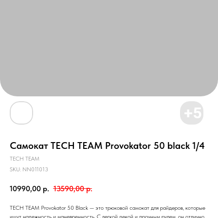
Самокат TECH TEAM Provokator 50 black 1/4
TECH TEAM
SKU:
NN011013
10990,00
р.
13590,00
р.
TECH TEAM Provokator 50 Black — это трюковой самокат для райдеров, которые
ищут надежность и маневренность. С легкой декой и прочным рулем, он отлично