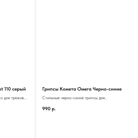
t 110 серый
Грипсы Комета Омега Черно-синие
В
(
о для трюков.
Стильные черно-синие грипсы для
B
4 мм. Черный
максимального контроля и уверенности в
М
990
р.
.
каждом трюке. Подчеркните свою
С
5
индивидуальность!
к