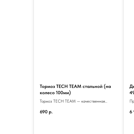
 Lite 49
Тормоз TECH TEAM стальной (на
Д
колесо 100мм)
4
рюков,
Тормоз TECH TEAM — качественная
Пр
ьных и
запчасть для трюковых самокатов,
тр
690
р.
6
серый.
разработанная для обеспечения
се
максимальной безопасности и
устойчивости. Изготовлен из прочных
материалов, он гарантирует долговечность