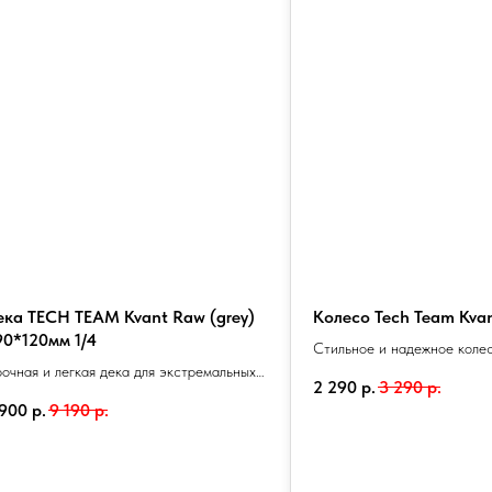
ека TECH TEAM Kvant Raw (grey)
Колесо Tech Team Kvan
90*120мм 1/4
Стильное и надежное колес
очная и легкая дека для экстремальных
Диаметр 110 мм, ширина 2
2 290
р.
3 290
р.
юков. Размеры 490*120 мм, стильный
цвет для агрессивного вида
 900
р.
9 190
р.
рый цвет. Подходит для всех уровней.