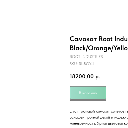
Самокат Root Indust
Black/Orange/Yell
ROOT INDUSTRIES
SKU:
RI-BOY-1
18200,00
р.
В корзину
Этот трюковой самокат сочетает 
оснащен прочной декой и надежно
маневренность. Яркая цветовая ко