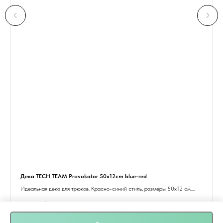
Дека TECH TEAM Provokator 50x12cm blue-red
Идеальная дека для трюков. Красно-синий стиль, размеры 50x12 см.
Устойчивость и контроль для сложных трюков.
4 900
р.
10 490
р.