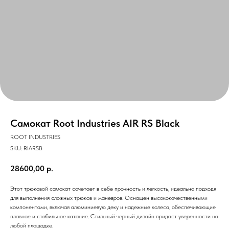
Самокат Root Industries AIR RS Black
ROOT INDUSTRIES
SKU:
RIARSB
28600,00
р.
Этот трюковой самокат сочетает в себе прочность и легкость, идеально подходя
для выполнения сложных трюков и маневров. Оснащен высококачественными
компонентами, включая алюминиевую деку и надежные колеса, обеспечивающие
плавное и стабильное катание. Стильный черный дизайн придаст уверенности на
любой площадке.