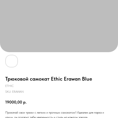
Трюковой самокат Ethic Erawan Blue
ETHIC
SKU:
ERAWAN
19000,00
р.
Прокачай свои трюки с легким и прочным самокатом! Идеален для парка и
улицы, он подарит тебе уверенность и стиль на каждом заезде.