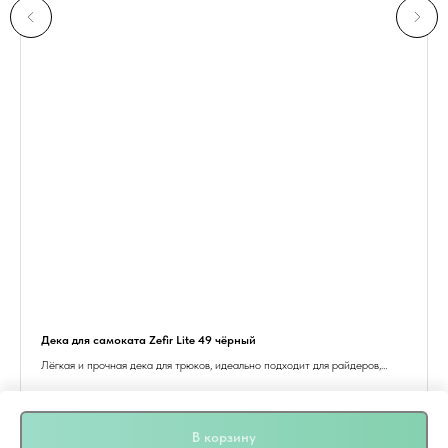
Дека для самоката Zefir Lite 49 чёрный
Лёгкая и прочная дека для трюков, идеально подходит для райдеров,
стремящихся к новым высотам. Стильный чёрный дизайн.
6 900
р.
В корзину