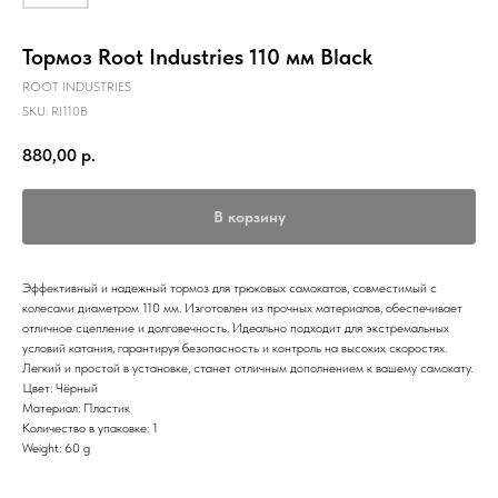
Тормоз Root Industries 110 мм Black
ROOT INDUSTRIES
SKU:
RI110B
880,00
р.
В корзину
Эффективный и надежный тормоз для трюковых самокатов, совместимый с
колесами диаметром 110 мм. Изготовлен из прочных материалов, обеспечивает
отличное сцепление и долговечность. Идеально подходит для экстремальных
условий катания, гарантируя безопасность и контроль на высоких скоростях.
Легкий и простой в установке, станет отличным дополнением к вашему самокату.
Цвет: Чёрный
Материал: Пластик
Количество в упаковке: 1
Weight: 60 g