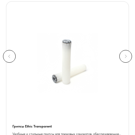
Грипсы Ethic Transparent
Удобные и стильные грипсы для трюковых самокатов, обеспечивающие