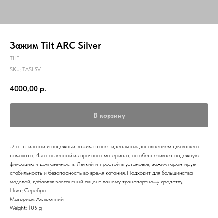
Зажим Tilt ARC Silver
TILT
SKU:
TASLSV
4000,00
р.
В корзину
Этот стильный и надежный зажим станет идеальным дополнением для вашего
самоката. Изготовленный из прочного материала, он обеспечивает надежную
фиксацию и долговечность. Легкий и простой в установке, зажим гарантирует
стабильность и безопасность во время катания. Подходит для большинства
моделей, добавляя элегантный акцент вашему транспортному средству.
Цвет: Серебро
Материал: Аллюминий
Weight: 105 g