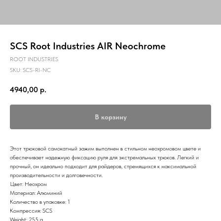
SCS Root Industries AIR Neochrome
ROOT INDUSTRIES
SKU:
SCS-RI-NC
4940,00
р.
В корзину
Этот трюковой самокатный зажим выполнен в стильном неохромовом цвете и
обеспечивает надежную фиксацию руля для экстремальных трюков. Легкий и
прочный, он идеально подходит для райдеров, стремящихся к максимальной
производительности и долговечности.
Цвет: Неохром
Материал: Алюминий
Количество в упаковке: 1
Компрессия: SCS
Weight: 255 g