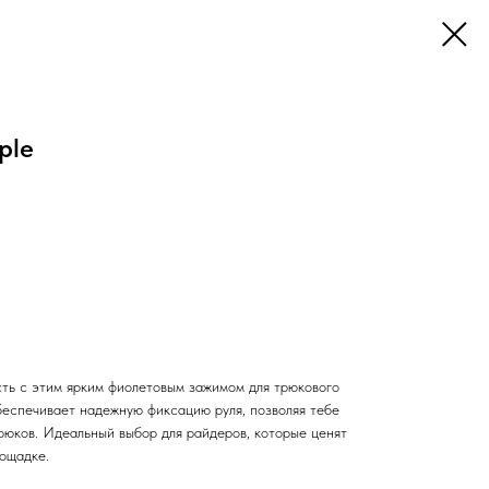
ple
сть с этим ярким фиолетовым зажимом для трюкового
беспечивает надежную фиксацию руля, позволяя тебе
рюков. Идеальный выбор для райдеров, которые ценят
лощадке.