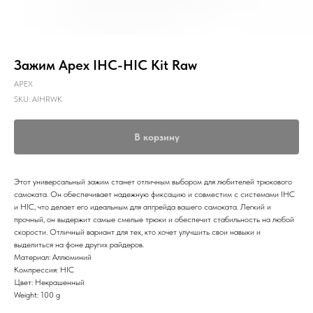
Зажим Apex IHC-HIC Kit Raw
APEX
SKU:
AIHRWK
В корзину
Этот универсальный зажим станет отличным выбором для любителей трюкового
самоката. Он обеспечивает надежную фиксацию и совместим с системами IHC
и HIC, что делает его идеальным для апгрейда вашего самоката. Легкий и
прочный, он выдержит самые смелые трюки и обеспечит стабильность на любой
скорости. Отличный вариант для тех, кто хочет улучшить свои навыки и
выделиться на фоне других райдеров.
Материал: Аллюминий
Компрессия: HIC
Цвет: Некрашенный
Weight: 100 g