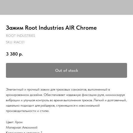
Зажим Root Industries AIR Chrome
ROOT INDUSTRIES
SKU:
RIAC01
3 380
р.
Out of stock
Элегантный и прочный зажим для трюковых самокатов, выполненный в
хромированном дизайне. Обеспечивает надежную фиксацию руля, минимизируя
вибрации и улучшая контроль во время выполнения трюков. Легкий и долговечный,
идеально подходит для райдеров, стремящихся к максимальной
производительности и стилю.
Цвет: Хром
Материал: Алюминий
Количество в упаковке: 1