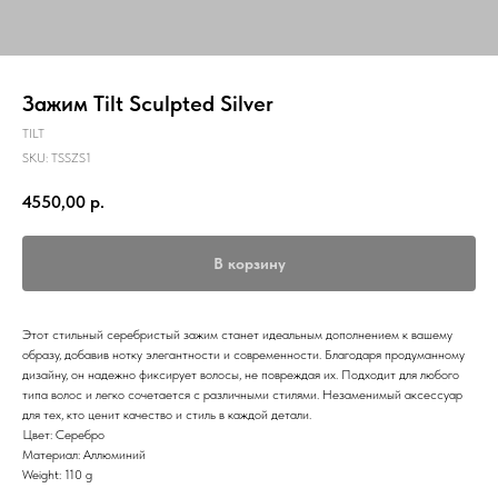
Зажим Tilt Sculpted Silver
TILT
SKU:
TSSZS1
4550,00
р.
В корзину
Этот стильный серебристый зажим станет идеальным дополнением к вашему
образу, добавив нотку элегантности и современности. Благодаря продуманному
дизайну, он надежно фиксирует волосы, не повреждая их. Подходит для любого
типа волос и легко сочетается с различными стилями. Незаменимый аксессуар
для тех, кто ценит качество и стиль в каждой детали.
Цвет: Серебро
Материал: Аллюминий
Weight: 110 g